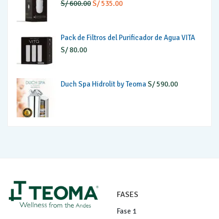
El
El
S/
600.00
S/
535.00
S/ 350.00.
S/ 269.00.
precio
precio
original
actual
Pack de Filtros del Purificador de Agua VITA
era:
es:
S/
80.00
S/ 600.00.
S/ 535.00.
Duch Spa Hidrolit by Teoma
S/
590.00
FASES
Fase 1