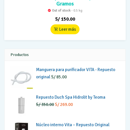
Gramos
Out of stock
- 0.5 kg
S/
150.00
Leer más
Productos
Manguera para purificador VITA - Repuesto
original
S/
85.00
Repuesto Duch Spa Hidrolit by Teoma
El
El
S/
350.00
S/
269.00
precio
precio
original
actual
Núcleo interno Vita – Repuesto Original
era:
es: