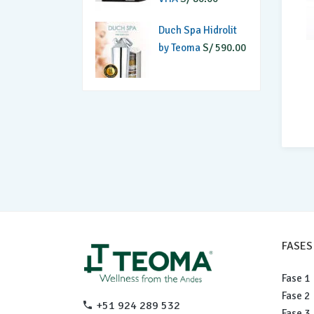
S/ 600.00.
S/ 535.00.
Duch Spa Hidrolit
by Teoma
S/
590.00
FASES
Fase 1
Fase 2
+51 924 289 532
Fase 3