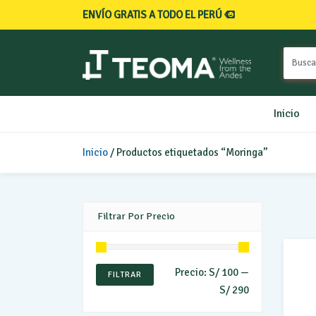
ENVÍO GRATIS A TODO EL PERÚ
Inicio
Inicio
/ Productos etiquetados “Moringa”
Filtrar Por Precio
Precio:
S/ 100
—
Precio
Precio
FILTRAR
S/ 290
mínimo
máximo