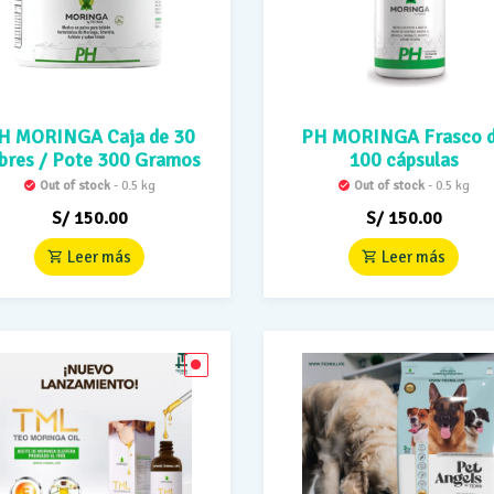
H MORINGA Caja de 30
PH MORINGA Frasco 
bres / Pote 300 Gramos
100 cápsulas
Out of stock
- 0.5 kg
Out of stock
- 0.5 kg
S/
150.00
S/
150.00
Leer más
Leer más