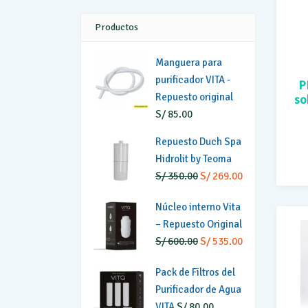
Productos
Manguera para
purificador VITA -
P
Repuesto original
so
S/
85.00
Repuesto Duch Spa
Hidrolit by Teoma
El
El
S/
350.00
S/
269.00
precio
precio
Núcleo interno Vita
original
actual
– Repuesto Original
era:
es:
El
El
S/
600.00
S/
535.00
S/ 350.00.
S/ 269.00.
precio
precio
Pack de Filtros del
original
actual
Purificador de Agua
era:
es:
VITA
S/
80.00