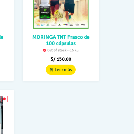
de
MORINGA TNT Frasco de
100 cápsulas
Out of stock
- 0.5 kg
S/
150.00
Leer más