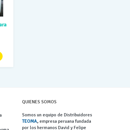
ara
Rango
de
precios:
desde
S/ 107.00
hasta
S/ 290.00
QUIENES SOMOS
Somos un equipo de Distribuidores
a
TEOMA
,
empresa peruana fundada
por los hermanos David y Felipe
Teoma