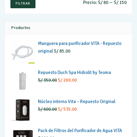
Precio:
S/ 80
—
S/ 150
Precio
Precio
FILTRAR
mínim
máxi
Productos
Manguera para purificador VITA - Repuesto
original
S/
85.00
Repuesto Duch Spa Hidrolit by Teoma
El
El
S/
350.00
S/
269.00
precio
precio
original
actual
Núcleo interno Vita – Repuesto Original
era:
es:
El
El
S/
600.00
S/
535.00
S/ 350.00.
S/ 269.00.
precio
precio
original
actual
Pack de Filtros del Purificador de Agua VITA
era:
es: