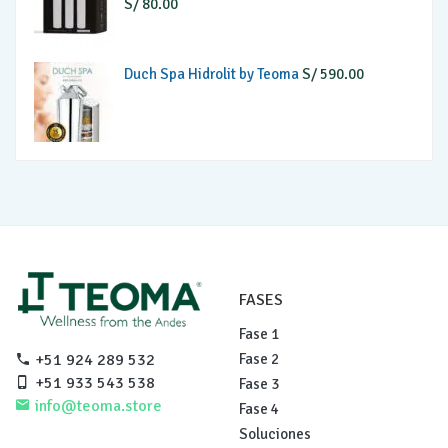
S/
80.00
S/ 600.00.
S/ 535.00.
Duch Spa Hidrolit by Teoma
S/
590.00
FASES
Fase 1
Fase 2
+51 924 289 532
+51 933 543 538
Fase 3
info@teoma.store
Fase 4
Soluciones