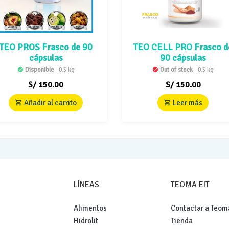
TEO PROS Frasco de 90
TEO CELL PRO Frasco d
cápsulas
90 cápsulas
Disponible
- 0.5 kg
Out of stock
- 0.5 kg
S/
150.00
S/
150.00
Añadir al carrito
Leer más
LÍNEAS
TEOMA EIT
Alimentos
Contactar a Teom
Hidrolit
Tienda