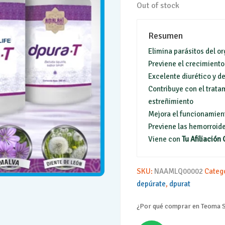
Out of stock
Resumen
Elimina parásitos del o
Previene el crecimiento
Excelente diurético y d
Contribuye con el tratam
estreñimiento
Mejora el funcionamient
Previene las hemorroide
Viene con
Tu Afiliación 
SKU:
NAAMLQ00002
Categ
depúrate
,
dpurat
¿Por qué comprar en Teoma S