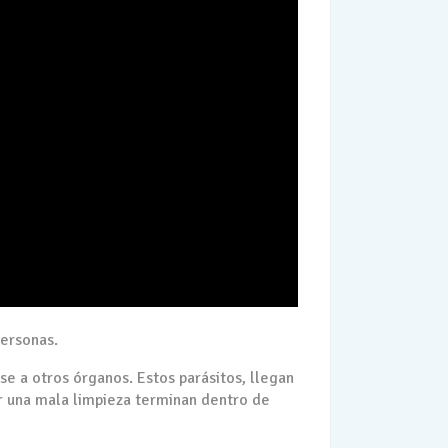
personas.
se a otros órganos. Estos parásitos, llegan
or una mala limpieza terminan dentro de