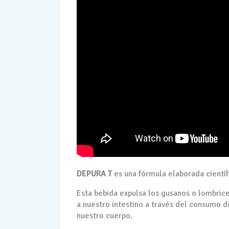
DEPURA T
es una fórmula elaborada científ
Esta bebida expulsa los gusanos o lombrice
a nuestro intestino a través del consumo d
nuestro cuerpo.