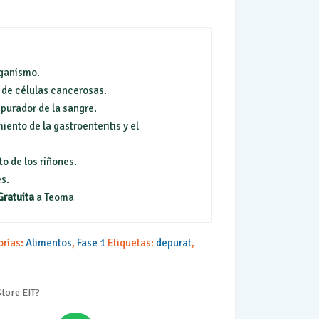
rganismo.
 de células cancerosas.
epurador de la sangre.
iento de la gastroenteritis y el
o de los riñones.
s.
Gratuita
a Teoma
orías:
Alimentos
,
Fase 1
Etiquetas:
depurat
,
tore EIT?