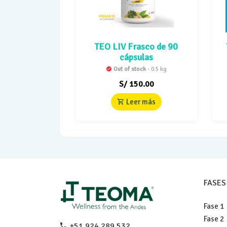
TEO LIV Frasco de 90
cápsulas
Out of stock
- 0.5 kg
S/
150.00
Leer más
FASES
Fase 1
Fase 2
+51 924 289 532