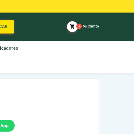
CAR
Mi Carrito
0
ficadores
sApp